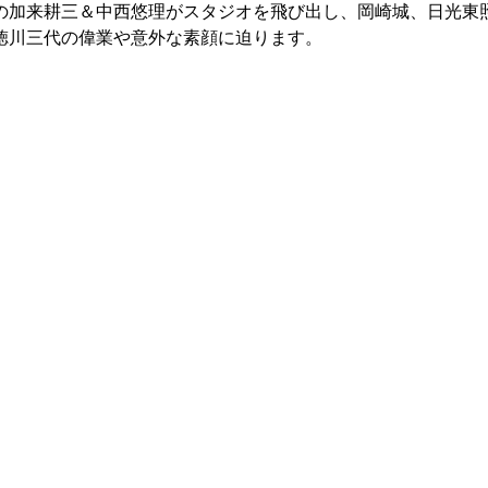
の加来耕三＆中西悠理がスタジオを飛び出し、岡崎城、日光東
徳川三代の偉業や意外な素顔に迫ります。