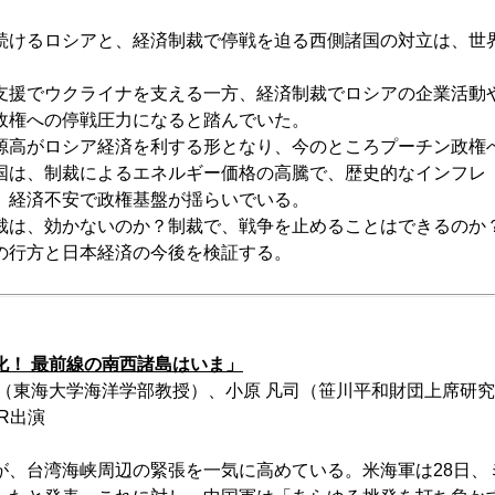
続けるロシアと、経済制裁で停戦を迫る西側諸国の対立は、世
支援でウクライナを支える一方、経済制裁でロシアの企業活動
政権への停戦圧力になると踏んでいた。
源高がロシア経済を利する形となり、今のところプーチン政権
国は、制裁によるエネルギー価格の高騰で、歴史的なインフレ
、経済不安で政権基盤が揺らいでいる。
裁は、効かないのか？制裁で、戦争を止めることはできるのか
の行方と日本経済の今後を検証する。
化！ 最前線の南西諸島はいま」
彦（東海大学海洋学部教授）、小原 凡司（笹川平和財団上席研究
R出演
が、台湾海峡周辺の緊張を一気に高めている。米海軍は28日、