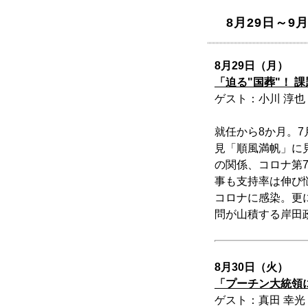
8月29日～9月
8月29日（月）
「迫る"国葬"！ 
ゲスト：小川 淳也
就任から8か月。
見「順風満帆」に
の関係、コロナ第
事も支持率は伸び
コロナに感染。更
問が山積する岸田
8月30日（火）
「プーチン大統領
ゲスト：真田 幸