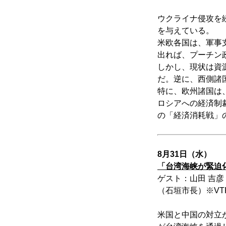
ウクライナ侵攻を
を与えている。
米欧各国は、軍事
出れば、プーチン
しかし、現状は資
だ。逆に、西側諸
特に、欧州諸国は
ロシアへの経済制
の「経済消耗戦」
8月31日（水）
「台湾海峡が緊迫
ゲスト：山田 吉
（石垣市長）※VT
米国と中国の対立