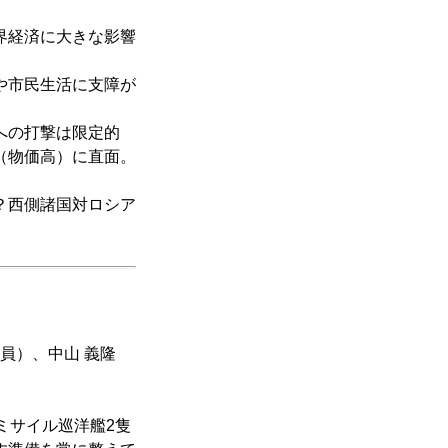
界経済に大きな影響
や市民生活に支障が
への打撃は限定的
（物価高）に直面。
？西側諸国対ロシア
員）、中山 義隆
ミサイル巡洋艦2隻