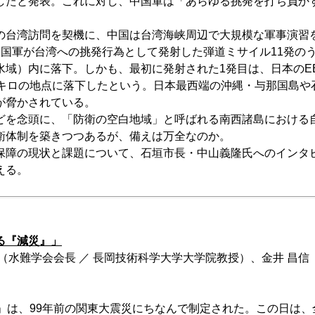
したと発表。これに対し、中国軍は「あらゆる挑発を打ち負か
。
の台湾訪問を契機に、中国は台湾海峡周辺で大規模な軍事演習
中国軍が台湾への挑発行為として発射した弾道ミサイル11発の
済水域）内に落下。しかも、最初に発射された1発目は、日本のE
0キロの地点に落下したという。日本最西端の沖縄・与那国島や
が脅かされている。
どを念頭に、「防衛の空白地域」と呼ばれる南西諸島における
衛体制を築きつつあるが、備えは万全なのか。
保障の現状と課題について、石垣市長・中山義隆氏へのインタ
える。
る『減災』」
（水難学会会長 ／ 長岡技術科学大学大学院教授）、金井 昌
日」は、99年前の関東大震災にちなんで制定された。この日は