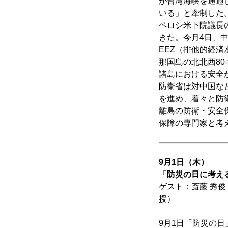
が台湾海峡を通過
いる」と牽制した
ペロシ米下院議長
きた。今月4日、
EEZ（排他的経
那国島の北北西8
諸島における安全
防衛省は対中国な
を進め、着々と防
離島の防衛・安全
保障の専門家と考
9月1日（木）
「防災の日に考え
ゲスト：斎藤 秀俊
授）
9月1日「防災の