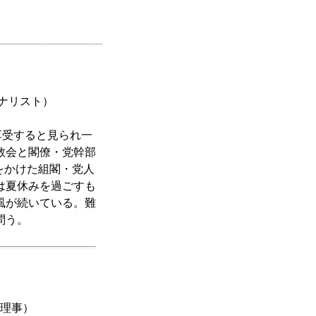
ーナリスト）
享受すると見られ一
教会と閣僚・党幹部
をかけた組閣・党人
は夏休みを過ごすも
風が続いている。難
問う。
究理事）