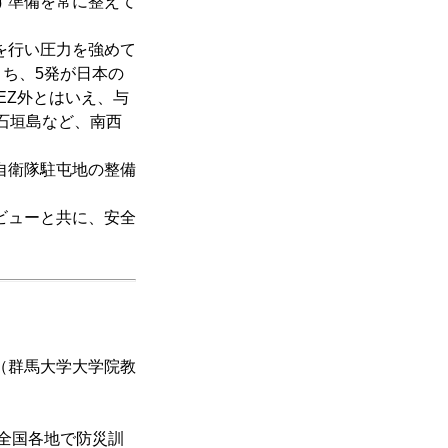
す準備を常に整えて
を行い圧力を強めて
うち、5発が日本の
EZ外とはいえ、与
石垣島など、南西
自衛隊駐屯地の整備
ビューと共に、安全
信（群馬大学大学院教
、全国各地で防災訓