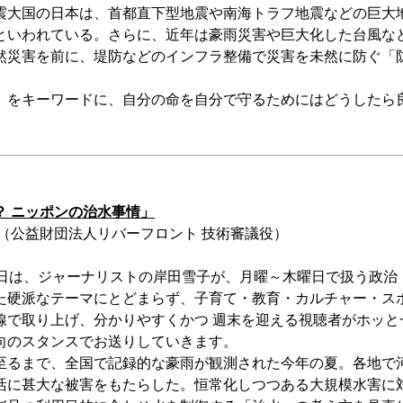
震大国の日本は、首都直下型地震や南海トラフ地震などの巨大
といわれている。さらに、近年は豪雨災害や巨大化した台風な
然災害を前に、堤防などのインフラ整備で災害を未然に防ぐ「
」をキーワードに、自分の命を自分で守るためにはどうしたら
？ ニッポンの治水事情」
行（公益財団法人リバーフロント 技術審議役）
曜日は、ジャーナリストの岸田雪子が、月曜～木曜日で扱う政治
た硬派なテーマにとどまらず、子育て・教育・カルチャー・ス
線で取り上げ、分かりやすくかつ 週末を迎える視聴者がホッと
向のスタンスでお送りしていきます。
至るまで、全国で記録的な豪雨が観測された今年の夏。各地で
活に甚大な被害をもたらした。恒常化しつつある大規模水害に