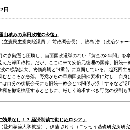
2日
課題山積みの岸田政権の今後」
（立憲民主党衆院議員 ／ 前政調会長）、鮫島 浩 （政治ジャ
7月の参院選も圧勝し、当面国政選挙のない「黄金の3年間」を
見えた岸田政権。だが、ここに来て安倍元総理の国葬、旧統一
7波の感染拡大、物価高騰と"4重苦"に直面している。起死回生
悩むどころか急落。野党からの早期国会開催要求に対し、自身
には自分の後援会長にも旧統一教会との関係が浮上するなど逆
政権を撤退検証するとともに、厳しく追求すべき野党の役割も
に効果なし！？ 経済制裁で動じぬロシア」
光（愛知淑徳大学教授）、伊藤 さゆり（ニッセイ基礎研究所研