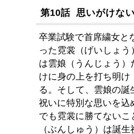
第10話 思いがけな
卒業試験で首席繍女と
った霓裳（げいしょう
は雲娘（うんじょう）
けに身の上を打ち明け
る。そして、雲娘の誕
祝いに特別な思いを込
でも霓裳に勝てないこ
（ぶんしゅう）は誕生