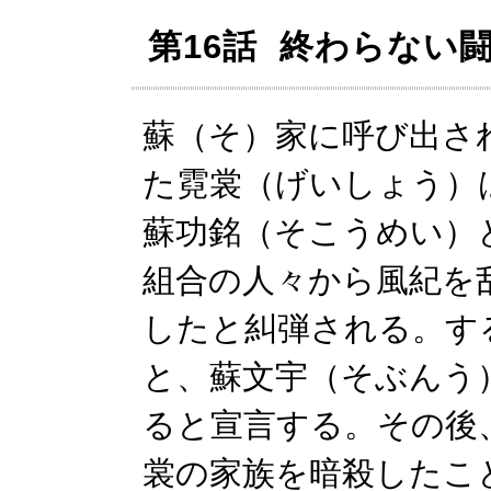
第16話 終わらない
蘇（そ）家に呼び出さ
た霓裳（げいしょう）
蘇功銘（そこうめい）
組合の人々から風紀を
したと糾弾される。す
と、蘇文宇（そぶんう
ると宣言する。その後
裳の家族を暗殺したこ