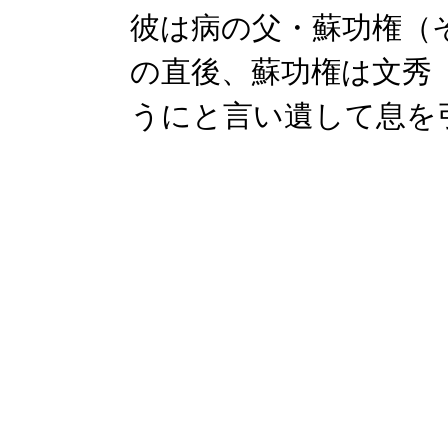
彼は病の父・蘇功権（
の直後、蘇功権は文秀
うにと言い遺して息を引