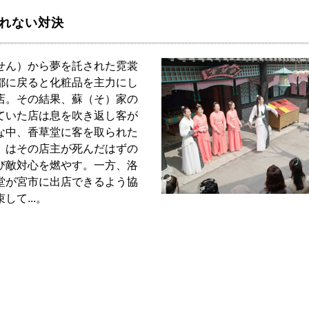
られない対決
せん）から夢を託された霓裳
都に戻ると化粧品を主力にし
店。その結果、蘇（そ）家の
ていた店は息を吹き返し客が
な中、香草堂に客を取られた
）はその店主が死んだはずの
び敵対心を燃やす。一方、洛
堂が宮市に出店できるよう協
て...。