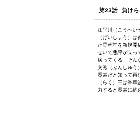
第23話 負け
江平川（こうへい
（げいしょう）は
た香草堂を新規開
せいで悪評が立っ
戻ってくる。そん
文秀（ぶんしゅう
霓裳だと知って再
（らく）王は香草
力すると霓裳に約束し