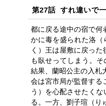
第27話 すれ違いで
都に戻る途中の宿で何
かに毒を盛られた洛（
く）王は屋敷に戻った
も臥せってしまう。そ
結果、蘭昭公主の入札
会は宮市局が監督する
う）を心配させたくな
る。一方、劉子瑄（り