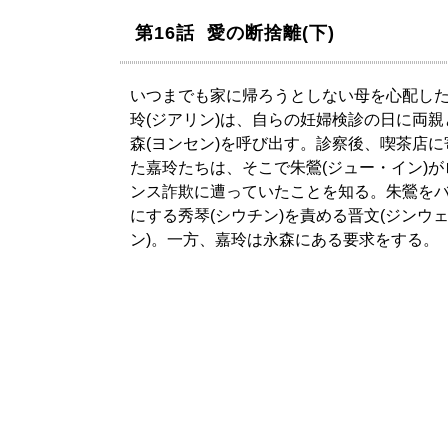
第16話 愛の断捨離(下)
いつまでも家に帰ろうとしない母を心配し
玲(ジアリン)は、自らの妊婦検診の日に両親
森(ヨンセン)を呼び出す。診察後、喫茶店に
た嘉玲たちは、そこで朱鶯(ジュー・イン)が
ンス詐欺に遭っていたことを知る。朱鶯を
にする秀琴(シウチン)を責める晋文(ジンウ
ン)。一方、嘉玲は永森にある要求をする。