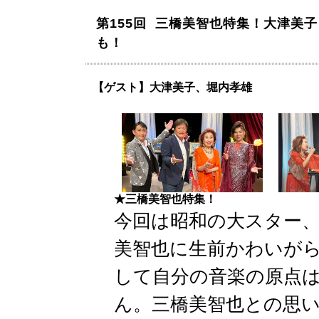
第155回 三橋美智也特集！大津美
も！
【ゲスト】大津美子、堀内孝雄
★三橋美智也特集！
今回は昭和の大スター
美智也に生前かわいが
して自分の音楽の原点
ん。三橋美智也との思