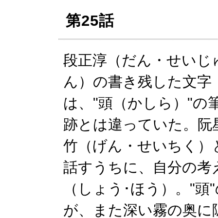
第25話
段正淳（だん・せいじ
ん）の書き残した文字
は、"頭（かしら）"の
跡とは違っていた。阮
竹（げん・せいちく）
話すうちに、自分の考
（しょう･ほう）。"頭
が、また深い霧の奥に