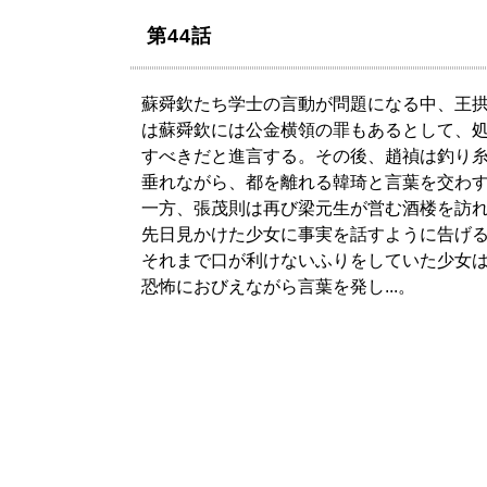
第44話
蘇舜欽たち学士の言動が問題になる中、王
は蘇舜欽には公金横領の罪もあるとして、
すべきだと進言する。その後、趙禎は釣り
垂れながら、都を離れる韓琦と言葉を交わ
一方、張茂則は再び梁元生が営む酒楼を訪
先日見かけた少女に事実を話すように告げ
それまで口が利けないふりをしていた少女
恐怖におびえながら言葉を発し...。