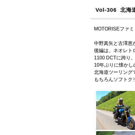
Vol-306 
MOTORISEフ
中野真矢と古澤恵
後編は、ネオレト
1100 DCTに
10年ぶりに懐か
北海道ツーリング
もちろんソフトク