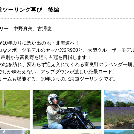
北海道ツーリング再び 後編
ァミリー：中野真矢、古澤恵
が10年ぶりに想い出の地・北海道へ！
ロなスポーツモデルのヤマハXSR900と、大型クルーザーモデ
跨り、芦別から富良野を廻り占冠を目指します！
しの地を訪れ、変わらず迎え入れてくれる富良野のラベンダー畑
でしか味わえない、アップダウンが激しい絶景ロード。
リームも堪能する、10年ぶりの北海道ツーリングです。