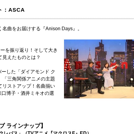
ト：ASCA
曲をお届けする『Anison Days』。
！
ヤーを振り返り！そして大き
て見えたものとは？
バーした「ダイアモンド ク
、「三角関係アニメの主題
てリストアップ！名曲揃い
森口博子・酒井ミキオの選
ブ ラインナップ】
 クレバス」
（TVアニメ『マクロスF』ED）