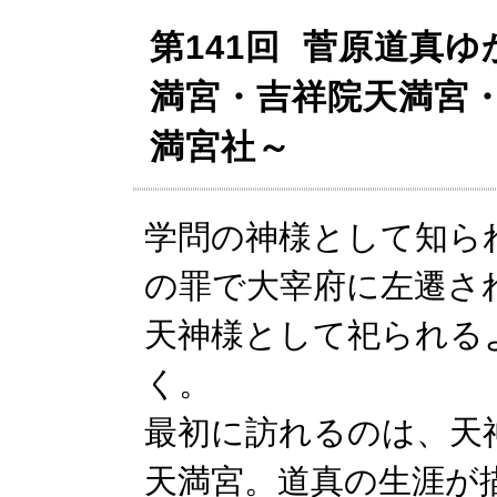
第141回 菅原道真
満宮・吉祥院天満宮
満宮社～
学問の神様として知ら
の罪で大宰府に左遷さ
天神様として祀られる
く。
最初に訪れるのは、天
天満宮。道真の生涯が