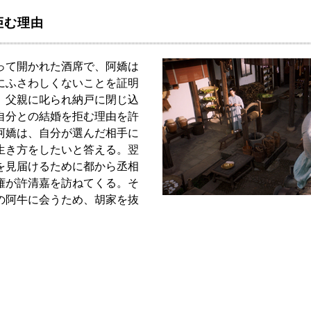
拒む理由
って開かれた酒席で、阿嬌は
にふさわしくないことを証明
、父親に叱られ納戸に閉じ込
自分との結婚を拒む理由を許
阿嬌は、自分が選んだ相手に
生き方をしたいと答える。翌
を見届けるために都から丞相
権が許清嘉を訪ねてくる。そ
の阿牛に会うため、胡家を抜