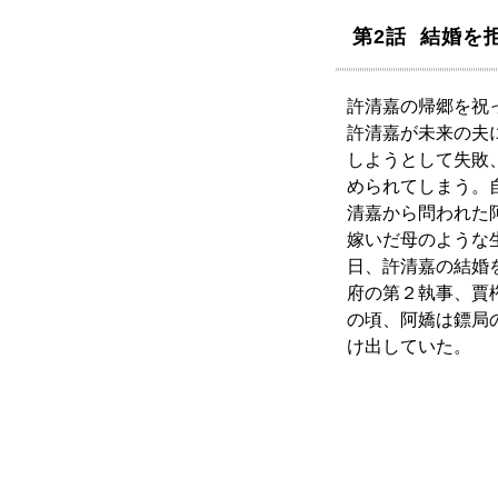
第2話 結婚を
許清嘉の帰郷を祝
許清嘉が未来の夫
しようとして失敗
められてしまう。
清嘉から問われた
嫁いだ母のような
日、許清嘉の結婚
府の第２執事、賈
の頃、阿嬌は鏢局
け出していた。