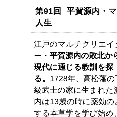
第91回 平賀源内・
人生
江戸のマルチクリエイ
ー・
平賀源内の敗北か
現代に通じる教訓を探
る。
1728年、高松藩の
級武士の家に生まれた
内は13歳の時に薬効
する本草学を学び始め、