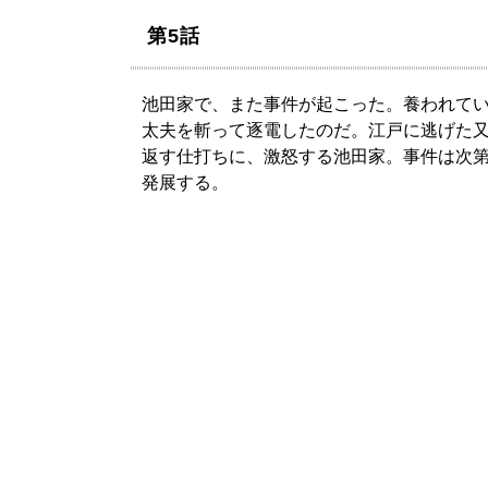
第5話
池田家で、また事件が起こった。養われて
太夫を斬って逐電したのだ。江戸に逃げた又
返す仕打ちに、激怒する池田家。事件は次
発展する。