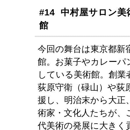
#14 中村屋サロン
館
今回の舞台は東京都新
館。お菓子やカレーパ
している美術館。創業
荻原守衛（碌山）や荻
援し、明治末から大正
術家・文化人たちが、
代美術の発展に大きく