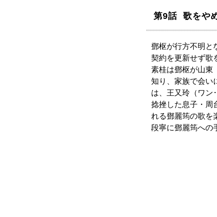
第9話 歌をや
鄧枢が行方不明と
契約を更新せず歌
素桂は鄧枢が山東
知り、家族で会い
は、王又玲（ワン
捻挫した息子・周
れる鄧麗筠の歌を
段寧に鄧麗筠への