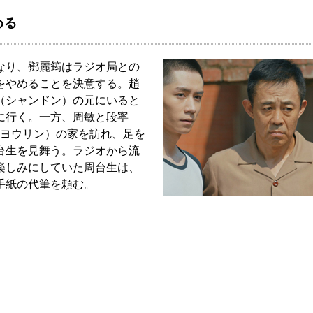
める
なり、鄧麗筠はラジオ局との
をやめることを決意する。趙
（シャンドン）の元にいると
に行く。一方、周敏と段寧
･ヨウリン）の家を訪れ、足を
台生を見舞う。ラジオから流
楽しみにしていた周台生は、
手紙の代筆を頼む。