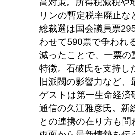
高対策。所得税減税や
リンの暫定税率廃止な
総裁選は国会議員票29
わせて590票で争われ
減ったことで、一票の
特徴。石破氏を支持し
旧派閥の影響力など、
ゲストは第一生命経済
通信の久江雅彦氏。新
との連携の在り方も問
両面から最新情勢を伝