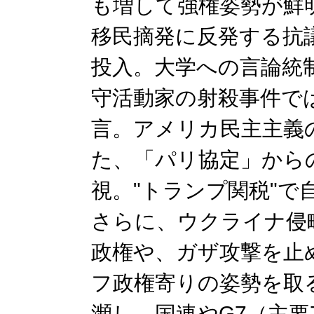
も増して強権姿勢が鮮明
移民摘発に反発する抗
投入。大学への言論統
守活動家の射殺事件で
言。アメリカ民主主義
た、「パリ協定」から
視。"トランプ関税"で
さらに、ウクライナ侵
政権や、ガザ攻撃を止
フ政権寄りの姿勢を取
瀕し、国連やG7（主