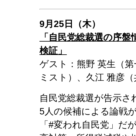
9月25日（木）
「自民党総裁選の序盤
検証」
ゲスト：熊野 英生（
ミスト）、久江 雅彦
自民党総裁選が告示さ
5人の候補による論戦
「#変われ自民党」だ