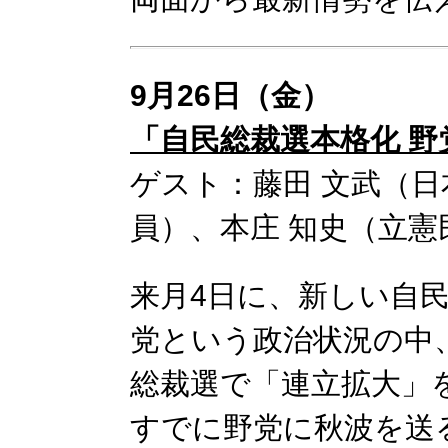
9月26日（金）
「自民総裁選本格化 
ゲスト：藤田 文武（日
員）、本庄 知史（立憲
来月4日に、新しい自
党という政治状況の中
総裁選で「連立拡大」
すでに野党に秋波を送