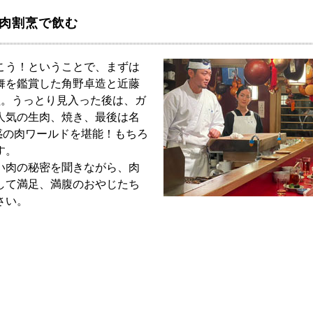
の肉割烹で飲む
こう！ということで、まずは
舞を鑑賞した角野卓造と近藤
組。うっとり見入った後は、ガ
人気の生肉、焼き、最後は名
魅惑の肉ワールドを堪能！もちろ
す。
い肉の秘密を聞きながら、肉
して満足、満腹のおやじたち
さい。