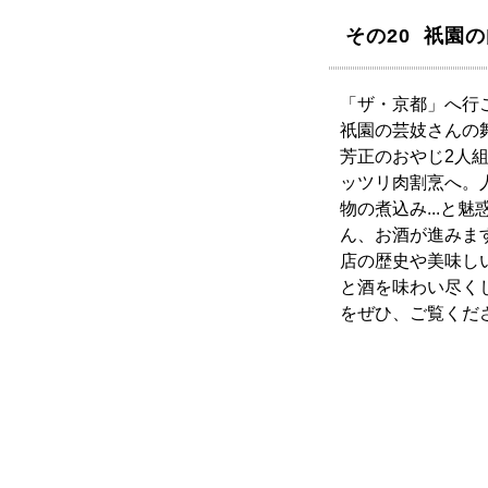
その20 祇園
「ザ・京都」へ行
祇園の芸妓さんの
芳正のおやじ2人
ッツリ肉割烹へ。
物の煮込み...と
ん、お酒が進みま
店の歴史や美味し
と酒を味わい尽く
をぜひ、ご覧くだ