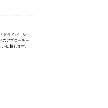
。「ドライバ―ショ
ドのアプローチ～
ロが伝授します。