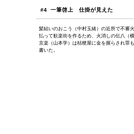
#4 一筆啓上 仕掛が見えた
髪結いのおこう（中村玉緒）の近所で不審
払って歓楽街を作るため、火消しの伝八（横
京楽（山本学）は桔梗屋に金を握らされ罪
書いた。