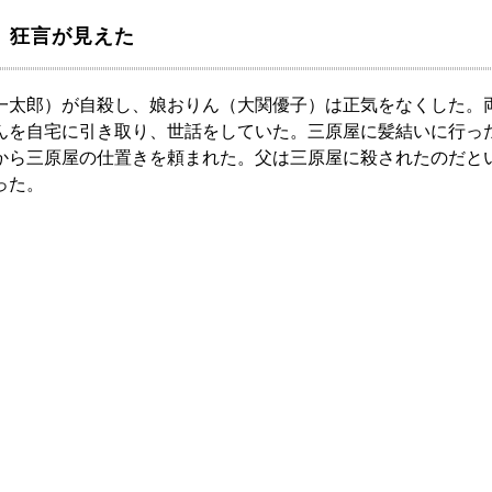
上 狂言が見えた
一太郎）が自殺し、娘おりん（大関優子）は正気をなくした。
んを自宅に引き取り、世話をしていた。三原屋に髪結いに行っ
から三原屋の仕置きを頼まれた。父は三原屋に殺されたのだと
った。