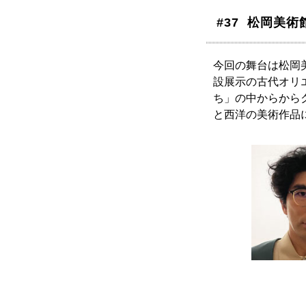
#37 松岡美
今回の舞台は松岡
設展示の古代オリ
ち」の中からから
と西洋の美術作品