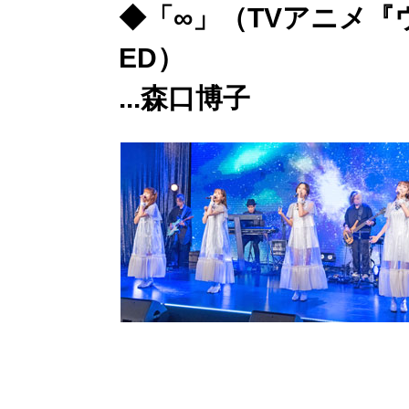
◆「∞」
（TVアニメ『
ED）
...森口博子