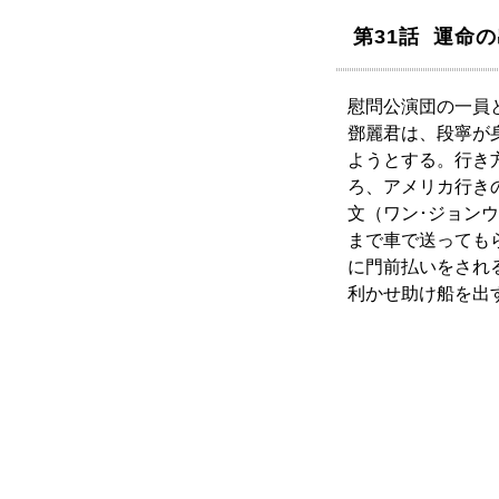
第31話 運命
慰問公演団の一員
鄧麗君は、段寧が
ようとする。行き
ろ、アメリカ行き
文（ワン･ジョン
まで車で送っても
に門前払いをされ
利かせ助け船を出