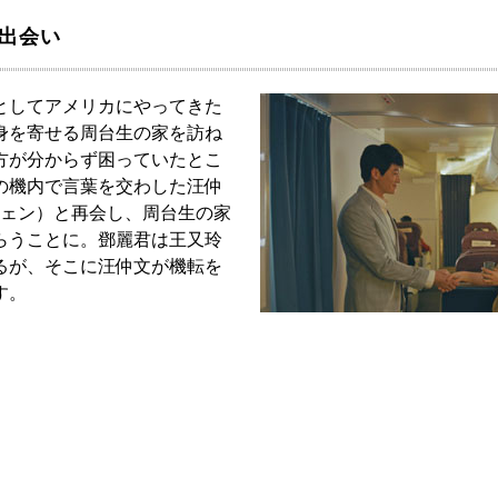
の出会い
としてアメリカにやってきた
身を寄せる周台生の家を訪ね
方が分からず困っていたとこ
の機内で言葉を交わした汪仲
ウェン）と再会し、周台生の家
らうことに。鄧麗君は王又玲
るが、そこに汪仲文が機転を
す。