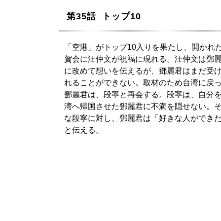
第35話 トップ10
「空港」がトップ10入りを果たし、開かれ
賀会に汪仲文が祝福に現れる。汪仲文は鄧
に改めて想いを伝えるが、鄧麗君はまだ受
れることができない。取材のため台湾に戻
鄧麗君は、段寧と再会する。段寧は、自分
湾へ帰国させた鄧麗君に不満を隠せない。
な段寧に対し、鄧麗君は「好きな人ができ
と伝える。