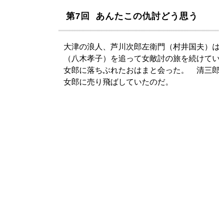
第7回 あんたこの仇討どう思う
大津の浪人、芦川次郎左衛門（村井国夫）
（八木孝子）を追って女敵討の旅を続けて
女郎に落ちぶれたおはまと会った。 清三
女郎に売り飛ばしていたのだ。