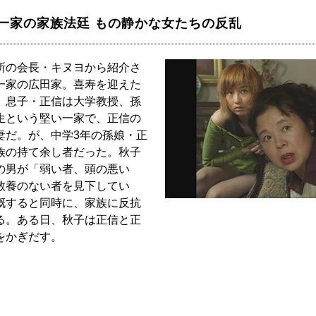
一家の家族法廷 もの静かな女たちの反乱
所の会長・キヌヨから紹介さ
一家の広田家。喜寿を迎えた
、息子・正信は大学教授、孫
生という堅い一家で、正信の
妻だ。が、中学3年の孫娘・正
族の持て余し者だった。秋子
の男が「弱い者、頭の悪い
教養のない者を見下してい
慨すると同時に、家族に反抗
る。ある日、秋子は正信と正
をかぎだす。