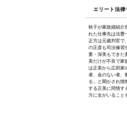
エリート法律
秋子が家政婦紹介
れた仕事先は法曹
正方は元裁判官で
の正彦も司法修習
妻・深美もできた
美だけが不良で家
は正美から広田家
者、金のない者、
る」と聞かされ憤
する正美に同情す
方に女がいること