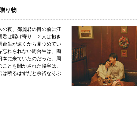
の贈り物
スの夜、鄧麗君の目の前に汪
麗君は駆け寄り、２人は抱き
周台生が遠くから見つめてい
を忘れられない周台生は、両
日本に来ていたのだった。周
のことを聞かされた段寧は、
君は断るはずだと余裕なそぶ