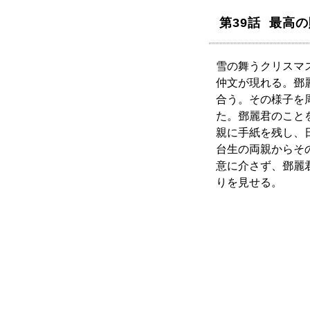
第39話 最高
雪の舞うクリスマ
仲文が現れる。鄧
合う。その様子を
た。鄧麗君のこと
親に手紙を残し、
台生の両親からそ
意に介さず、鄧麗
りを見せる。