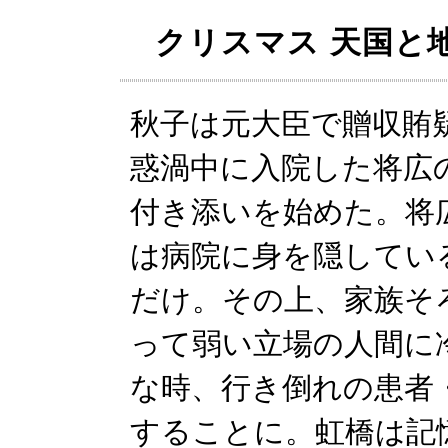
クリスマス 天国と
秋子は元大臣で贈収賄
惑渦中に入院した将広
付き添いを始めた。将
は病院に身を隠してい
だけ。その上、家族そ
って弱い立場の人間に
な時、行き倒れの患者
することに。虹橋は記