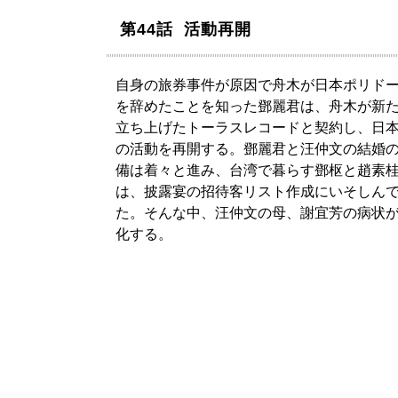
第44話 活動再開
自身の旅券事件が原因で舟木が日本ポリド
を辞めたことを知った鄧麗君は、舟木が新
立ち上げたトーラスレコードと契約し、日
の活動を再開する。鄧麗君と汪仲文の結婚
備は着々と進み、台湾で暮らす鄧枢と趙素
は、披露宴の招待客リスト作成にいそしん
た。そんな中、汪仲文の母、謝宜芳の病状
化する。