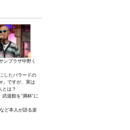
のサンプラザ中野く
台にしたバラードの
er」ですが、実は
人とは？
武道館を"満杯"に
rs-」など本人が語る楽