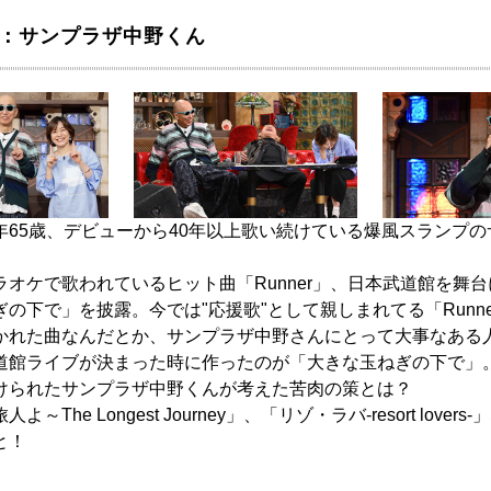
ト：サンプラザ中野くん
年65歳、デビューから40年以上歌い続けている爆風スランプ
オケで歌われているヒット曲「Runner」、日本武道館を舞
の下で」を披露。今では"応援歌"として親しまれてる「Runn
かれた曲なんだとか、サンプラザ中野さんにとって大事なある
道館ライブが決まった時に作ったのが「大きな玉ねぎの下で」。
けられたサンプラザ中野くんが考えた苦肉の策とは？
The Longest Journey」、「リゾ・ラバ-resort love
と！