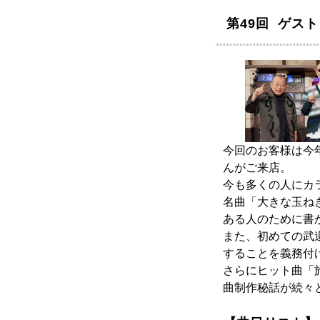
第49回 ゲス
今回のお客様は今
んがご来店。
今も多くの人にカラ
名曲「大きな玉ねぎ
ある人のために書
また、初めての武
することを義務付
さらにヒット曲「旅人よ～
曲制作秘話が続々