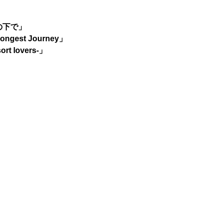
の下で」
ngest Journey」
t lovers-」