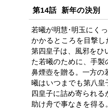
第14話 新年の決別
若曦が明慧･明玉にく
かかるところを目撃し
第四皇子は、風邪をひ
た若曦のために、手製
鼻煙壺を贈る。一方の
曦はいつまでも第八皇
四皇子に詰め寄られる
助け舟で事なきを得る