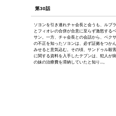
第30話
ソヨンを引き連れチャ会長と会うも、ルブ
とフィオレの合併が合意に至らず激怒する
サン。一方、チャ会長との会話から、ベク
の不正を知ったソヨンは、必ず証拠をつか
みせると意気込む。その頃、サンドゥル殺
に関する資料を入手したテプンは、犯人が
の妹の治療費を滞納していたと知り...。