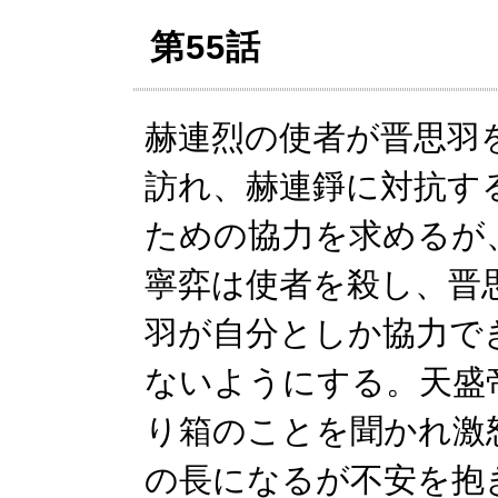
第55話
赫連烈の使者が晋思羽
訪れ、赫連錚に対抗す
ための協力を求めるが
寧弈は使者を殺し、晋
羽が自分としか協力で
ないようにする。天盛
り箱のことを聞かれ激
の長になるが不安を抱