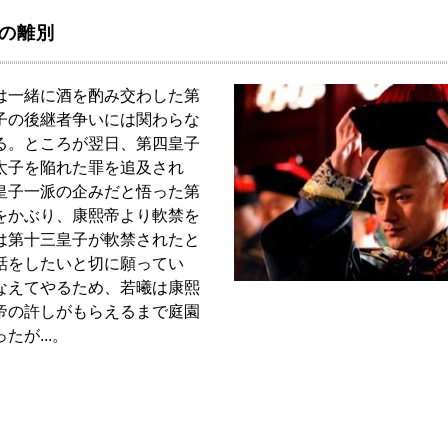
との離別
は一緒に酒を酌み交わした第
子の後継者争いには関わらな
る。ところが翌日、第四皇子
太子を陥れた罪を追及され
皇子一派の企みだと悟った第
をかぶり、康熙帝より軟禁を
は第十三皇子が軟禁されたと
話をしたいと切に願ってい
なえてやるため、若曦は康熙
帝の許しがもらえるまで庭園
が...。