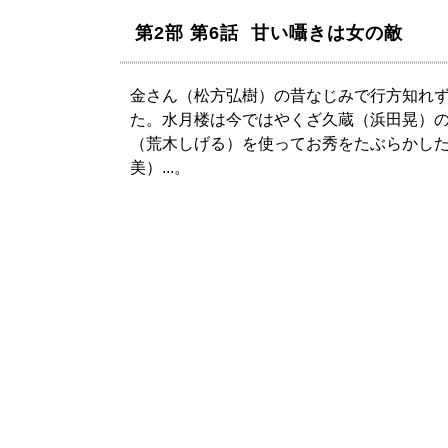
第2部 第6話 甘い囁きは女の敵
金さん（松方弘樹）の昔なじみで行方知れ
た。水月楼は今ではやくざ久蔵（浜田晃）
（荒木しげる）を使ってお秀をたぶらかし
美）...。