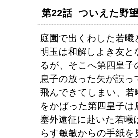
第22話 ついえた野
庭園で出くわした若曦
明玉は和解しよき友と
るが、そこへ第四皇子
息子の放った矢が誤っ
飛んできてしまい、若
をかばった第四皇子は
塞外遠征に赴いた若曦
らす敏敏からの手紙を