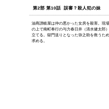
第2部 第10話 誤審？殺人犯の妹
油商讃岐屋は仲の悪かった女房を殺害。現
の上で南町奉行の与力春日井（清水健太郎
立てる。獄門送りとなった弥之助を救うた
求める。