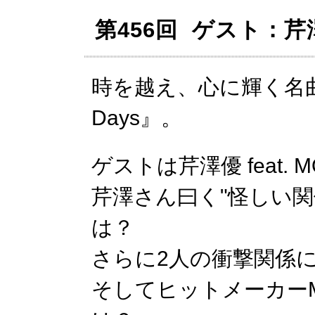
第456回 ゲスト：芹澤優
時を越え、心に輝く名曲
Days』。
ゲストは芹澤優 feat. 
芹澤さん曰く"怪しい関
は？
さらに2人の衝撃関係
そしてヒットメーカーM