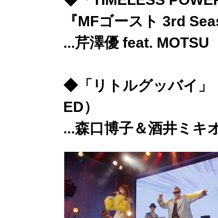
『MFゴースト 3rd Se
...芹澤優 feat. MOTSU
◆「リトルグッバイ」
ED）
...森口博子＆酒井ミキ