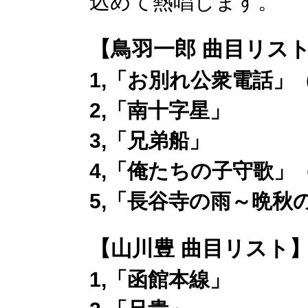
込めて熱唱します。
【鳥羽一郎 曲目リス
1,「お別れ公衆電話」
2,「南十字星」
3,「兄弟船」
4,「俺たちの子守歌」
5,「長谷寺の雨～晩秋
【山川豊 曲目リスト
1,「函館本線」