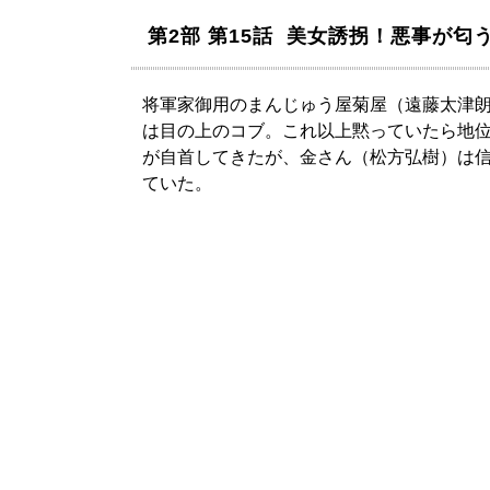
第2部 第15話 美女誘拐！悪事が匂
将軍家御用のまんじゅう屋菊屋（遠藤太津
は目の上のコブ。これ以上黙っていたら地
が自首してきたが、金さん（松方弘樹）は
ていた。