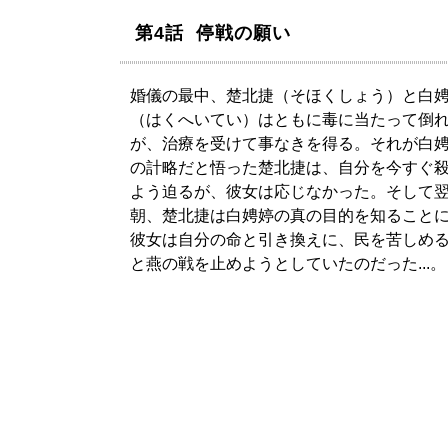
第4話 停戦の願い
婚儀の最中、楚北捷（そほくしょう）と白
（はくへいてい）はともに毒に当たって倒
が、治療を受けて事なきを得る。それが白
の計略だと悟った楚北捷は、自分を今すぐ
よう迫るが、彼女は応じなかった。そして
朝、楚北捷は白娉婷の真の目的を知ること
彼女は自分の命と引き換えに、民を苦しめ
と燕の戦を止めようとしていたのだった...。