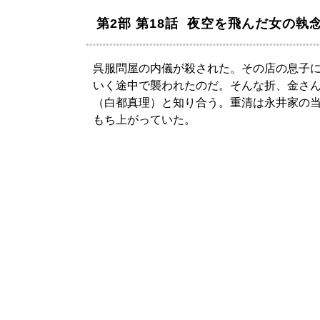
第2部 第18話 夜空を飛んだ女の執
呉服問屋の内儀が殺された。その店の息子
いく途中で襲われたのだ。そんな折、金さ
（白都真理）と知り合う。重清は永井家の
もち上がっていた。