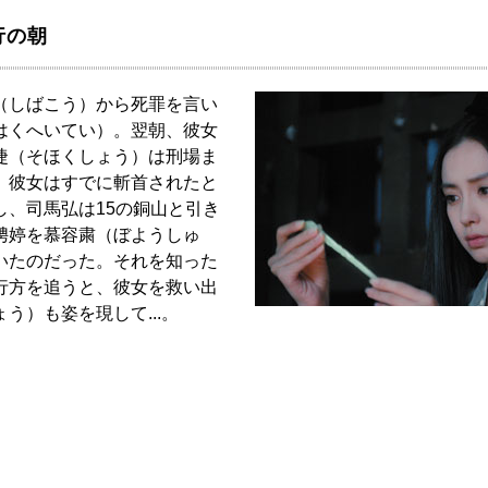
行の朝
（しばこう）から死罪を言い
はくへいてい）。翌朝、彼女
捷（そほくしょう）は刑場ま
、彼女はすでに斬首されたと
し、司馬弘は15の銅山と引き
娉婷を慕容粛（ぼようしゅ
いたのだった。それを知った
行方を追うと、彼女を救い出
う）も姿を現して...。