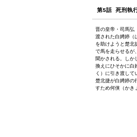
第5話 死刑執
晋の皇帝・司馬弘
渡された白娉婷（
を助けようと楚北
で馬を走らせるが
聞かされる。しか
換えにひそかに白
く）に引き渡して
楚北捷が白娉婷の
すため何侠（かきょ