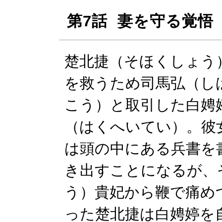
第7話 妻を守る覚悟
楚北捷（そほくしょう
を救うため司馬弘（し
こう）と取引した白娉
（はくへいてい）。彼
は頭の中にある兵書を
き出すことになるが、
う）貴妃から鞭で痛め
った楚北捷は白娉婷を