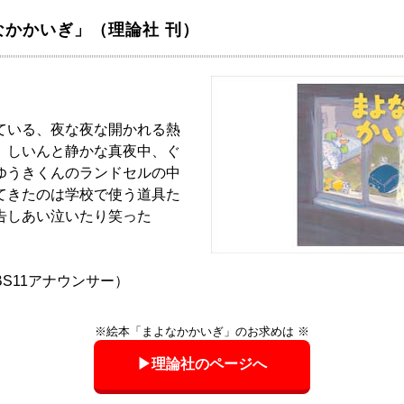
なかかいぎ」（理論社 刊）
ている、夜な夜な開かれる熱
。しいんと静かな真夜中、ぐ
ゆうきくんのランドセルの中
てきたのは学校で使う道具た
告しあい泣いたり笑った
S11アナウンサー）
※絵本「まよなかかいぎ」のお求めは ※
▶理論社のページへ