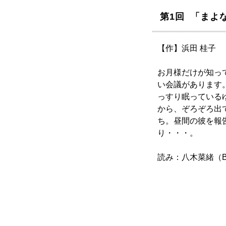
第1回 「まよ
【作】浜田 桂子
お月様だけが知っ
い会議があります
っすり眠っている
から、ぞろぞろ出
ち。昼間の彼を報
り・・・。
読み：八木菜緒（B