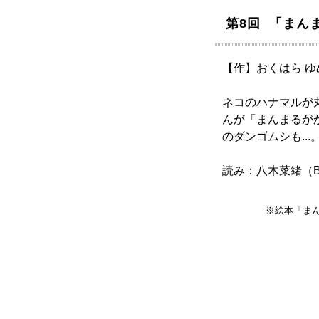
第8回 「まん
【作】おくはら ゆ
ネコのハナマルが
んが「まんまるが
のダンゴムシも..
読み：八木菜緒（B
※絵本「ま