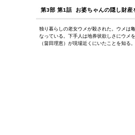
第3部 第1話 お婆ちゃんの隠し財産
独り暮らしの老女ウメが殺された。ウメは亀
なっている。下手人は地券状欲しさにウメ
（畠田理恵）が現場近くにいたことを知る